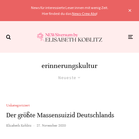
News für interessierte Leser:innen mit wenig Zeit.
Hier findest du das
News-Crew Abo
!
erinnerungskultur
Neueste
Unkategorisiert
Der größte Massensuizid Deutschlands
Elisabeth Koblitz
·
27. November 2020