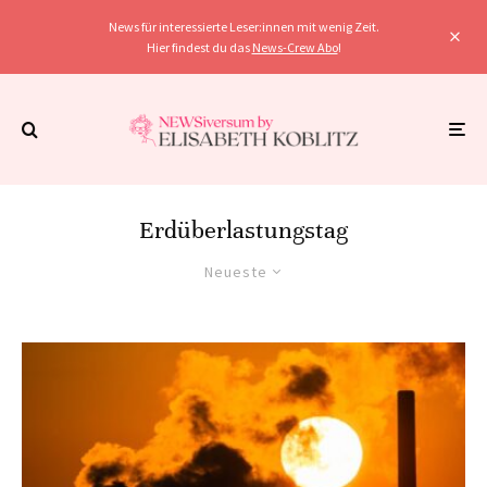
News für interessierte Leser:innen mit wenig Zeit.
Hier findest du das
News-Crew Abo
!
Erdüberlastungstag
Neueste