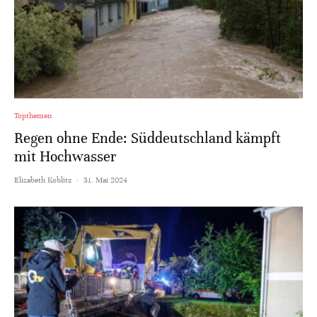
Topthemen
Regen ohne Ende: Süddeutschland kämpft
mit Hochwasser
Elisabeth Koblitz
·
31. Mai 2024