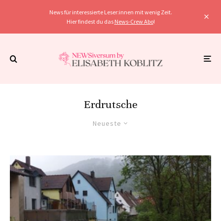
News für interessierte Leser:innen mit wenig Zeit.
Hier findest du das
News-Crew Abo
!
Erdrutsche
Neueste