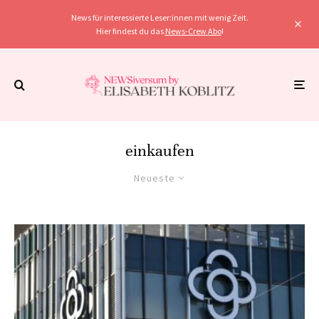
News für interessierte Leser:innen mit wenig Zeit.
Hier findest du das
News-Crew Abo
!
einkaufen
Neueste