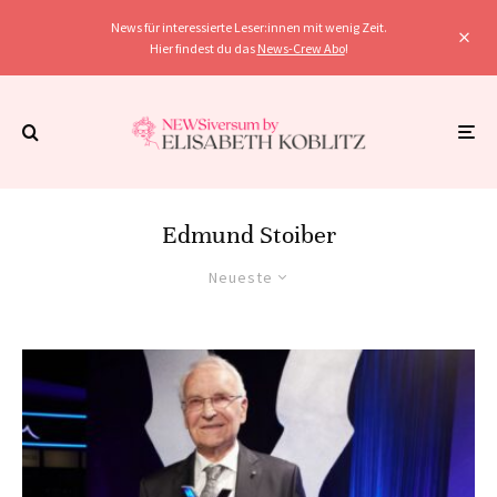
News für interessierte Leser:innen mit wenig Zeit.
Hier findest du das
News-Crew Abo
!
Edmund Stoiber
Neueste