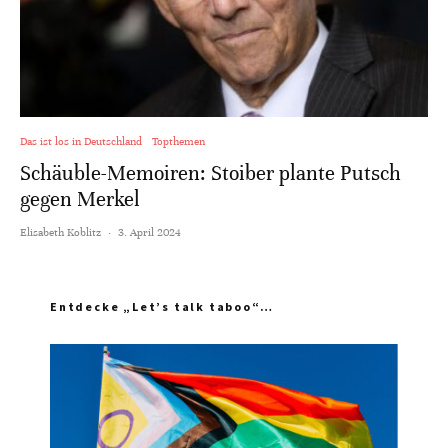
Das ist los in Deutschland
Topthemen
Schäuble-Memoiren: Stoiber plante Putsch
gegen Merkel
Elisabeth Koblitz
·
3. April 2024
Entdecke „Let’s talk taboo“…