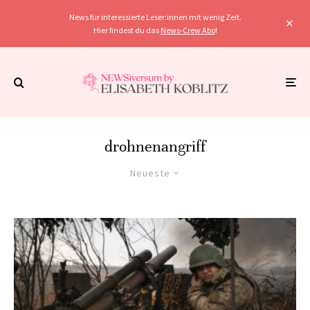
News für interessierte Leser:innen mit wenig Zeit.
Hier findest du das
News-Crew Abo
!
drohnenangriff
Neueste