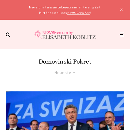
News für interessierte Leser:innen mit wenig Zeit.
Hier findest du das
News-Crew Abo
!
Domovinski Pokret
Neueste