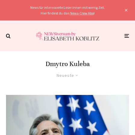
News für interessierte Leser:innen mit wenig Zeit.
Hier findest du das
News-Crew Abo
!
Dmytro Kuleba
Neueste