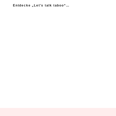
Entdecke „Let’s talk taboo“…
„Ich fühle mich wie das neue Extrem: nicht einmal
mein Gynäkologe hatte das Thema Asexualität auf dem
Radar“
“Woher sollte ich als Kind wissen, dass es
nicht normal ist, wenn die Mama einen
schlägt?”
Ein Kind mehr, wäre ein Kind zu viel