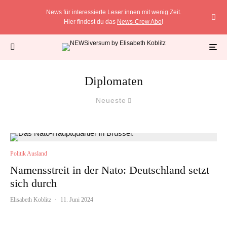
News für interessierte Leser:innen mit wenig Zeit.
Hier findest du das
News-Crew Abo
!
Diplomaten
Neueste
Politik Ausland
Namensstreit in der Nato: Deutschland setzt
sich durch
Elisabeth Koblitz
·
11. Juni 2024