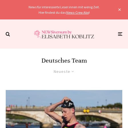
News für interessierte Leser:innen mit wenig Zeit.
Hier findest du das
News-Crew Abo
!
Deutsches Team
Neueste