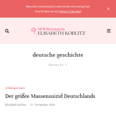
News für interessierte Leser:innen mit wenig Zeit.
Hier findest du das
News-Crew Abo
!
deutsche geschichte
Neueste
Unkategorisiert
Der größte Massensuizid Deutschlands
Elisabeth Koblitz
·
27. November 2020