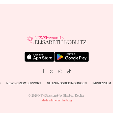
O
NEWS-CREW SUPPORT
NUTZUNGSBEDINGUNGEN
IMPRESSUM
© 2026 NEWSiversum® by Elisabeth Koblitz.
Made with ♥ in Hamburg