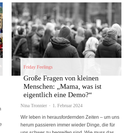
Friday Feelings
Große Fragen von kleinen
Menschen: „Mama, was ist
eigentlich eine Demo?“
Nina Tronnier
·
1. Februar 2024
n
Wir leben in herausfordernden Zeiten – um uns
e
herum passieren immer wieder Dinge, die für
uns schwer zu begreifen sind. Wie muss das