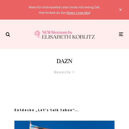
News für interessierte Leser:innen mit wenig Zeit.
Hier findest du das
News-Crew Abo
!
DAZN
Neueste
Entdecke „Let’s talk taboo“…