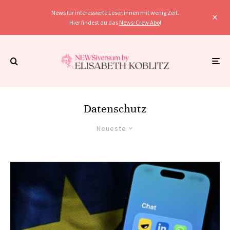
News für interessierte Leser:innen mit wenig Zeit.
Hier findest du das
News-Crew Abo
!
Datenschutz
Neueste