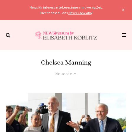
News für interessierte Leser:innen mit wenig Zeit.
Hier findest du das
News-Crew Abo
!
Chelsea Manning
Neueste