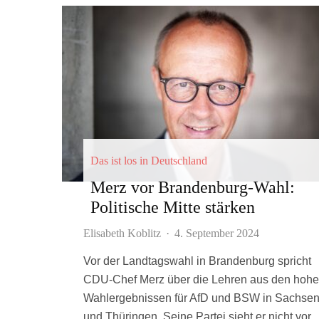
Das ist los in Deutschland
Merz vor Brandenburg-Wahl:
Politische Mitte stärken
Elisabeth Koblitz
·
4. September 2024
Vor der Landtagswahl in Brandenburg spricht
CDU-Chef Merz über die Lehren aus den hoh
Wahlergebnissen für AfD und BSW in Sachse
und Thüringen. Seine Partei sieht er nicht vor