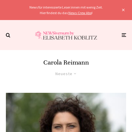
News für interessierte Leser:innen mit wenig Zeit.
Hier findest du das
News-Crew Abo
!
Carola Reimann
Neueste