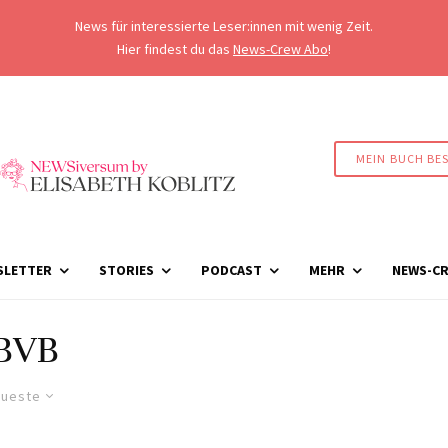
News für interessierte Leser:innen mit wenig Zeit.
Hier findest du das
News-Crew Abo
!
MEIN BUCH BE
SLETTER
STORIES
PODCAST
MEHR
NEWS-CR
BVB
ueste