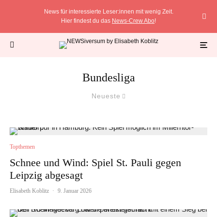
News für interessierte Leser:innen mit wenig Zeit.
Hier findest du das
News-Crew Abo
!
Bundesliga
Neueste
Topthemen
Schnee und Wind: Spiel St. Pauli gegen
Leipzig abgesagt
Elisabeth Koblitz
·
9. Januar 2026