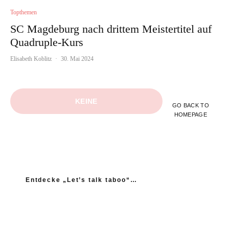
Topthemen
SC Magdeburg nach drittem Meistertitel auf
Quadruple-Kurs
Elisabeth Koblitz
·
30. Mai 2024
KEINE
GO BACK TO
HOMEPAGE
WEITEREN
INHALTE
Entdecke „Let’s talk taboo“…