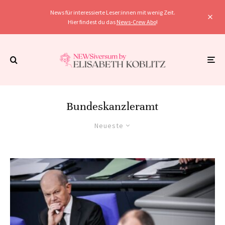
News für interessierte Leser:innen mit wenig Zeit.
Hier findest du das
News-Crew Abo
!
Bundeskanzleramt
Neueste