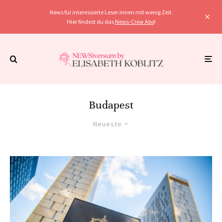
News für interessierte Leser:innen mit wenig Zeit.
Hier findest du das
News-Crew Abo
!
Budapest
Neueste