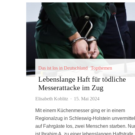
Das ist los in Deutschland
Topthemen
Lebenslange Haft für tödliche
Messerattacke im Zug
Elisabeth Koblitz
·
15. Mai 2024
Mit einem Küchenmesser ging er in einem
Regionalzug in Schleswig-Holstein unvermittel
auf Fahrgäste los, zwei Menschen starben. Nu
ist Ibrahim A. zu einer lebenslangen Haftstrafe