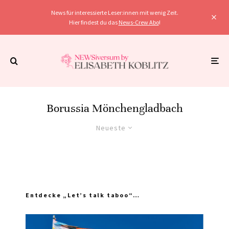
News für interessierte Leser:innen mit wenig Zeit.
Hier findest du das
News-Crew Abo
!
Borussia Mönchengladbach
Neueste
Entdecke „Let’s talk taboo“…