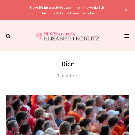
News für interessierte Leser:innen mit wenig Zeit.
Hier findest du das
News-Crew Abo
!
Bier
Neueste