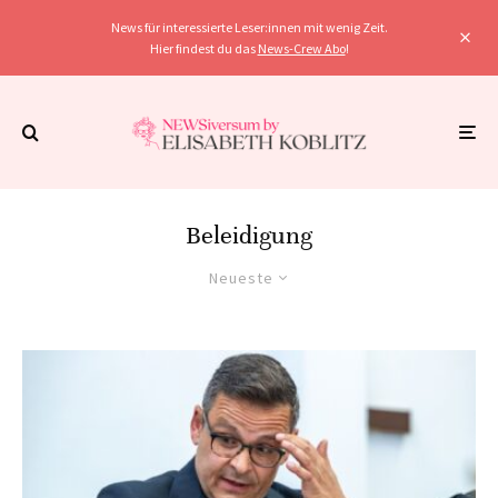
News für interessierte Leser:innen mit wenig Zeit.
Hier findest du das
News-Crew Abo
!
Beleidigung
Neueste