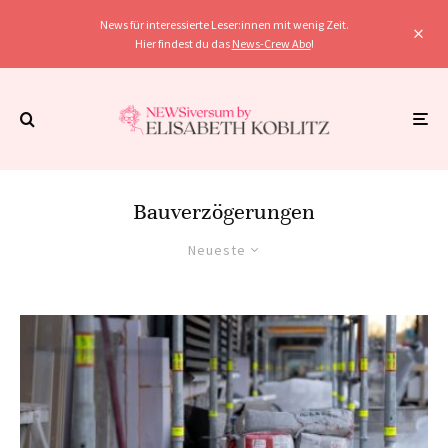
News für interessierte Leser:innen mit wenig Zeit.
Hier findest du das
News-Crew Abo
!
Bauverzögerungen
Neueste