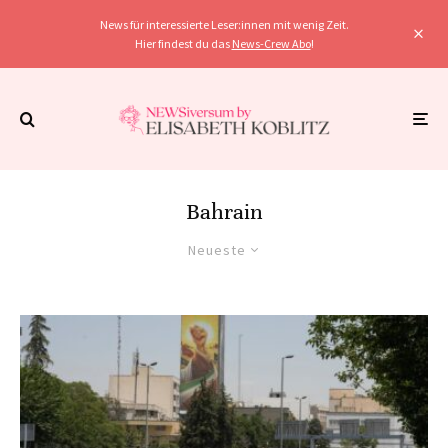
News für interessierte Leser:innen mit wenig Zeit.
Hier findest du das
News-Crew Abo
!
Bahrain
Neueste