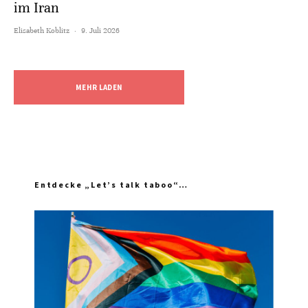
im Iran
Elisabeth Koblitz
·
9. Juli 2026
MEHR LADEN
Entdecke „Let’s talk taboo“…