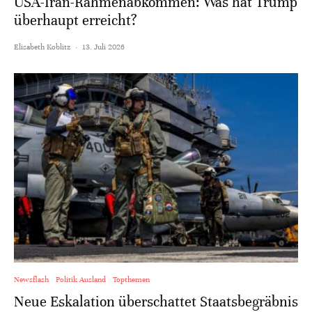
USA-Iran-Rahmenabkommen: Was hat Trump
überhaupt erreicht?
Elisabeth Koblitz
·
13. Juli 2026
Newsflash
Politik Ausland
Topthemen
Neue Eskalation überschattet Staatsbegräbnis