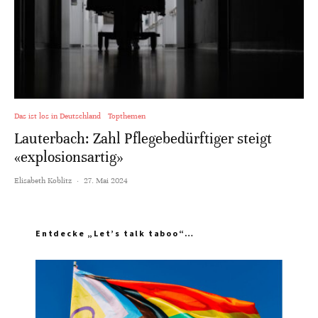
Das ist los in Deutschland
Topthemen
Lauterbach: Zahl Pflegebedürftiger steigt
«explosionsartig»
Elisabeth Koblitz
·
27. Mai 2024
Entdecke „Let’s talk taboo“…