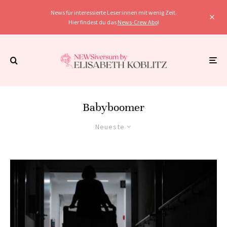
News für interessierte Leser:innen mit wenig Zeit.
Hier findest du das
News-Crew Abo
!
Babyboomer
Neueste