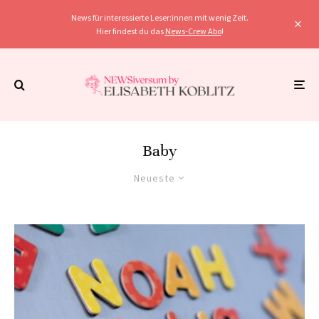
News für interessierte Leser:innen mit wenig Zeit.
Hier findest du das
News-Crew Abo
!
Baby
Neueste