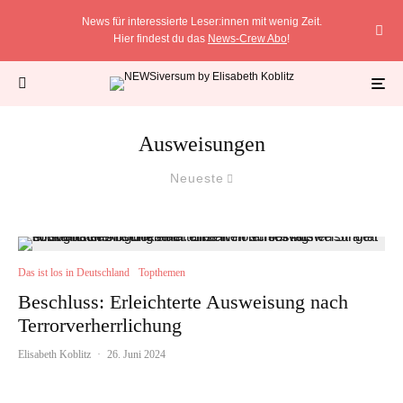
News für interessierte Leser:innen mit wenig Zeit.
Hier findest du das
News-Crew Abo
!
Ausweisungen
Neueste
Das ist los in Deutschland
Topthemen
Beschluss: Erleichterte Ausweisung nach
Terrorverherrlichung
Elisabeth Koblitz
·
26. Juni 2024