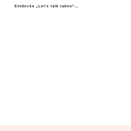
Entdecke „Let’s talk taboo“…
„Ich fühle mich wie das neue Extrem: nicht einmal
mein Gynäkologe hatte das Thema Asexualität auf dem
Radar“
“Woher sollte ich als Kind wissen, dass es
nicht normal ist, wenn die Mama einen
schlägt?”
Ein Kind mehr, wäre ein Kind zu viel