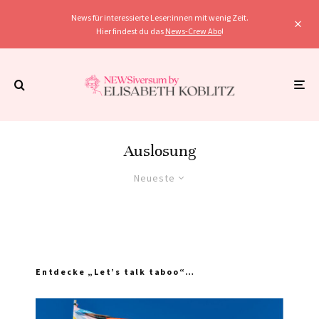
News für interessierte Leser:innen mit wenig Zeit.
Hier findest du das
News-Crew Abo
!
Auslosung
Neueste
Entdecke „Let’s talk taboo“…