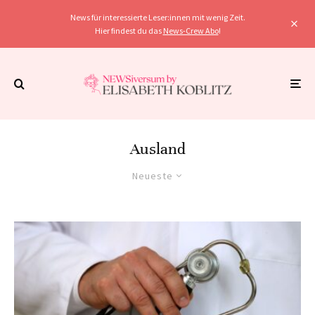
News für interessierte Leser:innen mit wenig Zeit.
Hier findest du das
News-Crew Abo
!
Ausland
Neueste