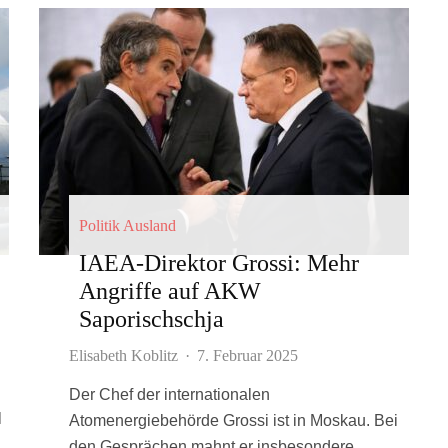
Politik Ausland
IAEA-Direktor Grossi: Mehr
Angriffe auf AKW
Saporischschja
Elisabeth Koblitz
·
7. Februar 2025
Der Chef der internationalen
l
Atomenergiebehörde Grossi ist in Moskau. Bei
den Gesprächen mahnt er insbesondere