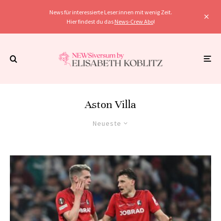
News für interessierte Leser:innen mit wenig Zeit.
Hier findest du das
News-Crew Abo
!
Aston Villa
Neueste