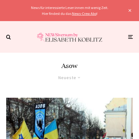
News für interessierte Leser:innen mit wenig Zeit.
Hier findest du das
News-Crew Abo
!
Asow
Neueste