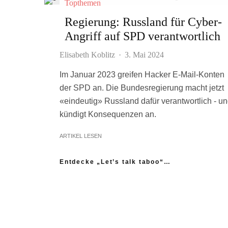
Topthemen
Regierung: Russland für Cyber-
Angriff auf SPD verantwortlich
Elisabeth Koblitz
·
3. Mai 2024
Im Januar 2023 greifen Hacker E-Mail-Konten
der SPD an. Die Bundesregierung macht jetzt
«eindeutig» Russland dafür verantwortlich - u
kündigt Konsequenzen an.
ARTIKEL LESEN
Entdecke „Let’s talk taboo“…
„Ich fühle mich wie das neue Extrem:
nicht einmal mein Gynäkologe hatte das
Thema Asexualität auf dem Radar“