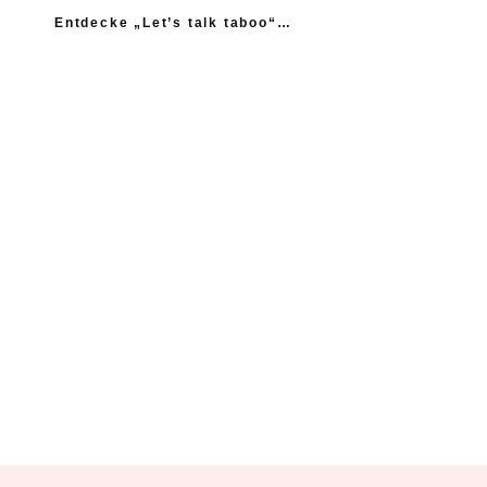
Entdecke „Let’s talk taboo“…
„Ich fühle mich wie das neue Extrem: nicht einmal
mein Gynäkologe hatte das Thema Asexualität auf dem
Radar“
“Woher sollte ich als Kind wissen, dass es
nicht normal ist, wenn die Mama einen
schlägt?”
Ein Kind mehr, wäre ein Kind zu viel