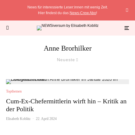
News für interessierte Leser:innen mit wenig Zeit.
Hier findest du das
News-Crew Abo
!
Anne Brorhilker
Neueste
Topthemen
Cum-Ex-Chefermittlerin wirft hin – Kritik an
der Politik
Elisabeth Koblitz
·
22. April 2024