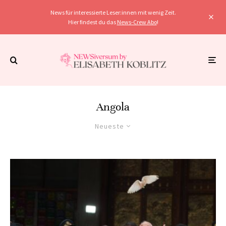
News für interessierte Leser:innen mit wenig Zeit.
Hier findest du das
News-Crew Abo
!
Angola
Neueste