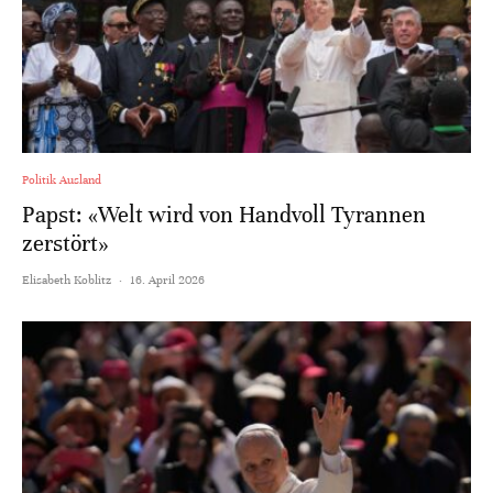
Politik Ausland
Papst: «Welt wird von Handvoll Tyrannen
zerstört»
Elisabeth Koblitz
·
16. April 2026