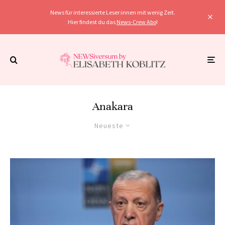
News für interessierte Leser:innen mit wenig Zeit.
Hier findest du das
News-Crew Abo
!
Anakara
Neueste