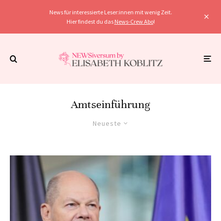
News für interessierte Leser:innen mit wenig Zeit.
Hier findest du das
News-Crew Abo
!
Amtseinführung
Neueste