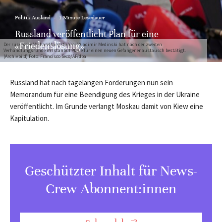
Politik Ausland
·
1 Minute Lesedauer
Russland veröffentlicht Plan für eine
«Friedenslösung»
Der russische Verhandlungsführer Wladimir Medinski hat nach der zweiten
Verhandlungsrunde in Istanbul Pläne für einen neuen Gefangenenaustausch bestätigt.
(Archivbild) Foto: Francisco Seco/AP/dpa
Russland hat nach tagelangen Forderungen nun sein
Memorandum für eine Beendigung des Krieges in der Ukraine
veröffentlicht. Im Grunde verlangt Moskau damit von Kiew eine
Kapitulation.
Geschützter Inhalt für News-
Crew Abonnent:innen