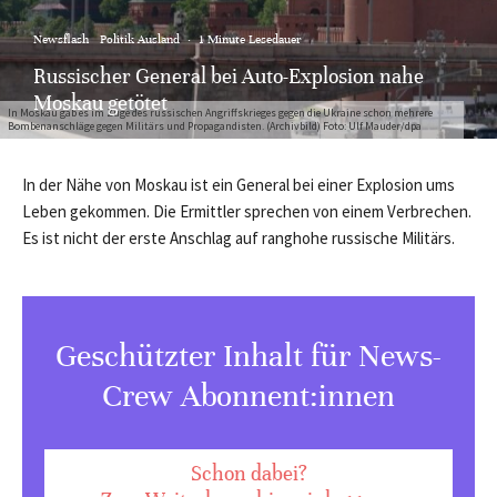
Newsflash
Politik Ausland
·
1 Minute Lesedauer
Russischer General bei Auto-Explosion nahe
Moskau getötet
In Moskau gab es im Zuge des russischen Angriffskrieges gegen die Ukraine schon mehrere
Bombenanschläge gegen Militärs und Propagandisten. (Archivbild) Foto: Ulf Mauder/dpa
In der Nähe von Moskau ist ein General bei einer Explosion ums
Leben gekommen. Die Ermittler sprechen von einem Verbrechen.
Es ist nicht der erste Anschlag auf ranghohe russische Militärs.
Geschützter Inhalt für News-
Crew Abonnent:innen
Schon dabei?