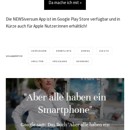
Da mache ich mit »
Die NEWSiversum App ist im Google Play Store verfügbar und in
Kürze auch für Apple Nutzer:innen erhältlich!
EXPLOSION
KONFLIKTE
KRIEG
LEUTE
SCHLAGWÖRTER
MILITÄR
RUSSLAND
UKRAINE
"Aber alle haben ein
Smartphone"
Google sagt: Das Buch "Aber alle haben ein