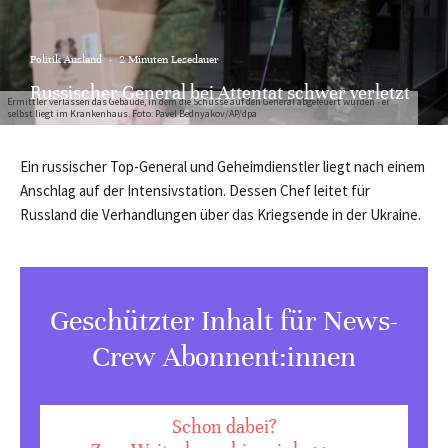
Politik Ausland
·
2 Minuten Lesedauer
Russischer General bei Attentat schwer verletzt
Ermittler verlassen das Gebäude, in dem die Schüsse auf den General abgefeuert wurden - er
selbst liegt im Krankenhaus. Foto: Pavel Bednyakov/AP/dpa
Ein russischer Top-General und Geheimdienstler liegt nach einem
Anschlag auf der Intensivstation. Dessen Chef leitet für
Russland die Verhandlungen über das Kriegsende in der Ukraine.
Geschützter Inhalt für News-
Crew Abonnent:innen
Schon dabei?