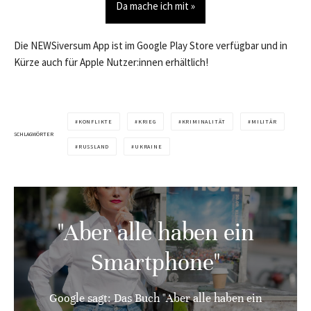
Da mache ich mit »
Die NEWSiversum App ist im Google Play Store verfügbar und in
Kürze auch für Apple Nutzer:innen erhältlich!
KONFLIKTE
KRIEG
KRIMINALITÄT
MILITÄR
SCHLAGWÖRTER
RUSSLAND
UKRAINE
"Aber alle haben ein
Smartphone"
Google sagt: Das Buch "Aber alle haben ein