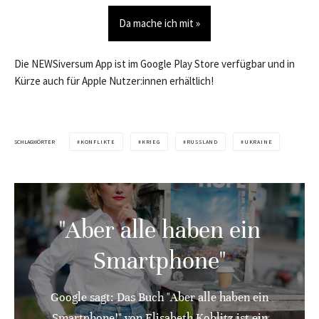
Da mache ich mit »
Die NEWSiversum App ist im Google Play Store verfügbar und in
Kürze auch für Apple Nutzer:innen erhältlich!
SCHLAGWÖRTER
KONFLIKTE
KRIEG
RUSSLAND
UKRAINE
"Aber alle haben ein
Smartphone"
Google sagt: Das Buch "Aber alle haben ein
Smartphone!" von Elisabeth Koblitz ist ein