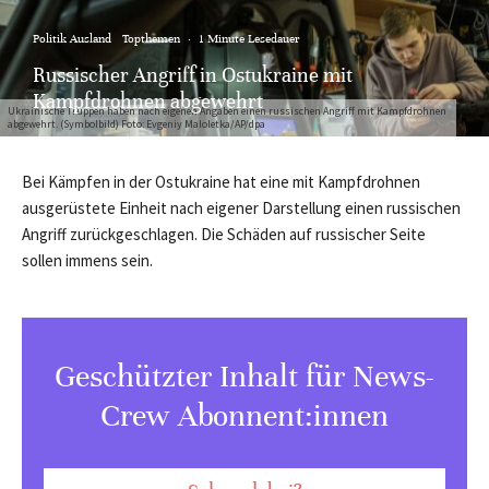
Politik Ausland
Topthemen
·
1 Minute Lesedauer
Russischer Angriff in Ostukraine mit
Kampfdrohnen abgewehrt
Ukrainische Truppen haben nach eigenen Angaben einen russischen Angriff mit Kampfdrohnen
abgewehrt. (Symbolbild) Foto: Evgeniy Maloletka/AP/dpa
Bei Kämpfen in der Ostukraine hat eine mit Kampfdrohnen
ausgerüstete Einheit nach eigener Darstellung einen russischen
Angriff zurückgeschlagen. Die Schäden auf russischer Seite
sollen immens sein.
Geschützter Inhalt für News-
Crew Abonnent:innen