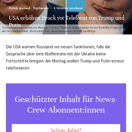
Politik Ausland
Topthemen
·
3 Minuten Lesedauer
USA erhöhen Druck vor Telefonat von Trump und
Putin
Trump und Putin wollen am Montag in einem Telefonat Möglichkeiten für ein Ende des Kriegs in
der Ukraine ausloten. (Archivbild) Foto: Pavel Bednyakov/AP/Pool via AP/dpa
Die USA warnen Russland vor neuen Sanktionen, falls die
Gespräche über eine Waffenruhe mit der Ukraine keine
Fortschritte bringen. Am Montag wollen Trump und Putin erneut
telefonieren.
Geschützter Inhalt für News-
Crew Abonnent:innen
Schon dabei?