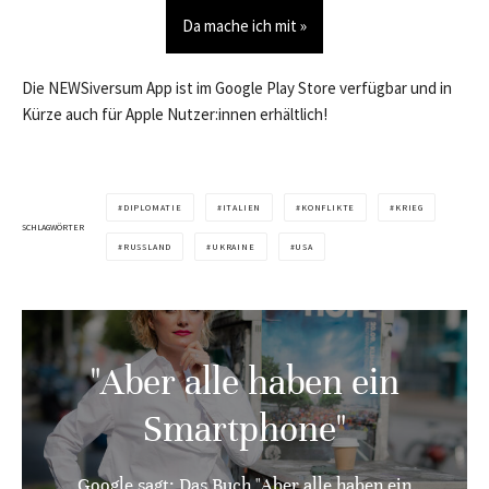
Da mache ich mit »
Die NEWSiversum App ist im Google Play Store verfügbar und in
Kürze auch für Apple Nutzer:innen erhältlich!
DIPLOMATIE
ITALIEN
KONFLIKTE
KRIEG
SCHLAGWÖRTER
RUSSLAND
UKRAINE
USA
"Aber alle haben ein
Smartphone"
Google sagt: Das Buch "Aber alle haben ein