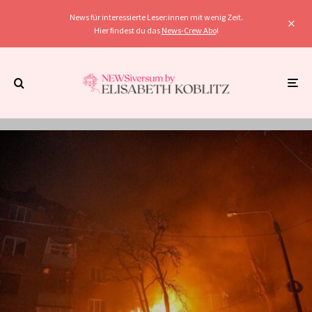
News für interessierte Leser:innen mit wenig Zeit.
Hier findest du das
News-Crew Abo
!