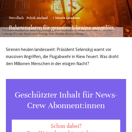
Newsflash
Politik Ausland
·
1 Minute Lesedauer
Raketenalarm für gesamte Ukraine ausgelöst
Präsident Wolodymyr Selenskyj zufolge gibt es Anzeichen für einen massiven russischen
Luftangriff in der Nacht zum Freitag. Foto: Mykola Myrnyi/AP/dpa
Sirenen heulen landesweit: Präsident Selenskyj warnt vor
massiven Angriffen, die Flugabwehr in Kiew feuert. Was droht
den Millionen Menschen in der eisigen Nacht?
Geschützter Inhalt für News-
Crew Abonnent:innen
Schon dabei?