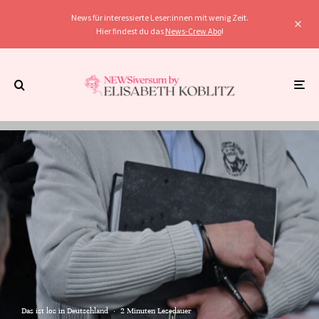
News für interessierte Leser:innen mit wenig Zeit.
Hier findest du das
News-Crew Abo
!
Das ist los in Deutschland
·
2 Minuten Lesedauer