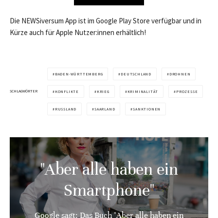
Die NEWSiversum App ist im Google Play Store verfügbar und in
Kürze auch für Apple Nutzer:innen erhältlich!
BADEN-WÜRTTEMBERG
DEUTSCHLAND
DROHNEN
SCHLAGWÖRTER
KONFLIKTE
KRIEG
KRIMINALITÄT
PROZESSE
RUSSLAND
SAARLAND
SANKTIONEN
"Aber alle haben ein
Smartphone"
Google sagt: Das Buch "Aber alle haben ein