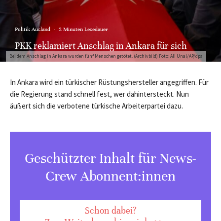
Politik Ausland
·
2 Minuten Lesedauer
PKK reklamiert Anschlag in Ankara für sich
Bei dem Anschlag in Ankara wurden fünf Menschen getötet. (Archivbild) Foto: Ali Unal/AP/dpa
In Ankara wird ein türkischer Rüstungshersteller angegriffen. Für
die Regierung stand schnell fest, wer dahintersteckt. Nun
äußert sich die verbotene türkische Arbeiterpartei dazu.
Geschützter Inhalt für News-
Crew Abonnent:innen
Schon dabei?