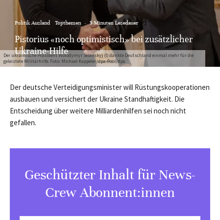
Politik Ausland
Topthemen
·
3 Minuten Lesedauer
Pistorius «noch optimistisch» bei zusätzlicher
Ukraine-Hilfe
Der ukrainische Präsident Wolodymyr Selenskyj (l) dankte Deutschland einmal mehr für die
geleistete Militärhilfe. Foto: Michael Kappeler/dpa-Pool/dpa
Der deutsche Verteidigungsminister will Rüstungskooperationen
ausbauen und versichert der Ukraine Standhaftigkeit. Die
Entscheidung über weitere Milliardenhilfen sei noch nicht
gefallen.
Geschützter Inhalt für News-
Crew Abonnent:innen