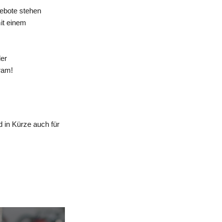
gebote stehen
mit einem
der
ram!
 in Kürze auch für