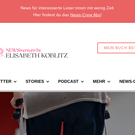
News für interessierte Leser:innen mit wenig Zeit.
Hier findest du das
News-Crew Abo
!
MEIN BUCH BE
TTER
STORIES
PODCAST
MEHR
NEWS-