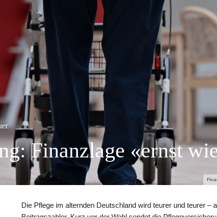
uer
ng: Finanzlage «ernst wie
Fina
Die Pflege im alternden Deutschland wird teurer und teurer – a
Beitragszahler. Kurz vor der Wahl sendet die Pflegeversicher