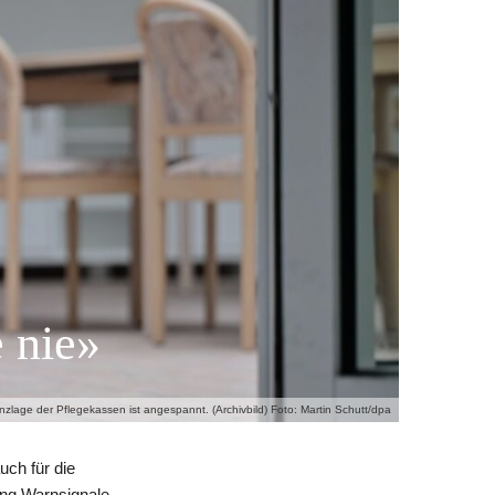
 nie»
nzlage der Pflegekassen ist angespannt. (Archivbild) Foto: Martin Schutt/dpa
uch für die
ung Warnsignale.