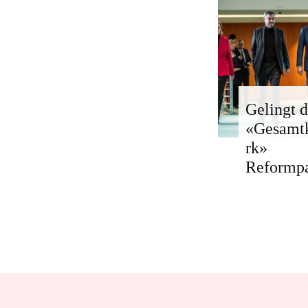
Gelingt d
«Gesamt
rk»
Reformp