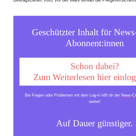
Geschützter Inhalt für New
Abonnent:innen
Schon dabei?
Zum Weiterlesen hier einlo
Bei Fragen oder Problemen mit dem Log-in hilft dir der
News-Cr
weiter!
Auf Dauer günstiger.