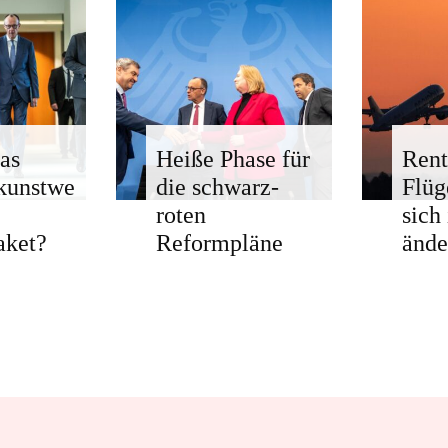
as
Heiße Phase für
Rent
kunstwe
die schwarz-
Flü
roten
sich
aket?
Reformpläne
ände