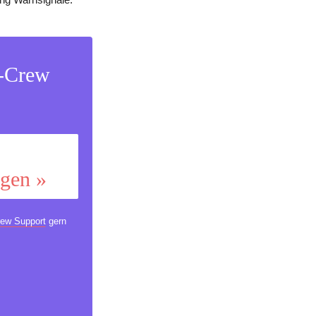
s-Crew
ggen »
ew Support
gern