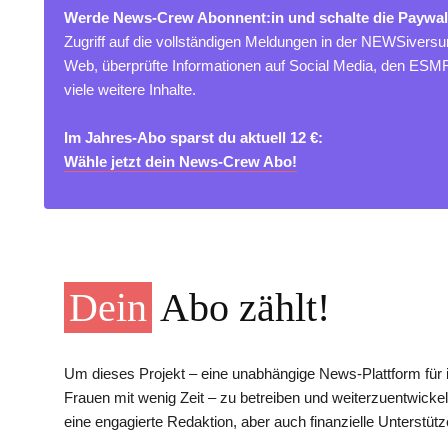
Werde News-Crew Abonnent:in und schalte die Paywal
Zugriff auf die vollständigen Meldungen in der NEWSivers
Web, überprüfte Informationen auf Social Media, den ES
viele weitere Inhalte.
Im Jahres-Abo sparst du aktuell 12 €:
Wähle jetzt dein News-Crew Abo!
Dein
Abo zählt!
Um dieses Projekt – eine unabhängige News-Plattform für i
Frauen mit wenig Zeit – zu betreiben und weiterzuentwickel
eine engagierte Redaktion, aber auch finanzielle Unterstütz