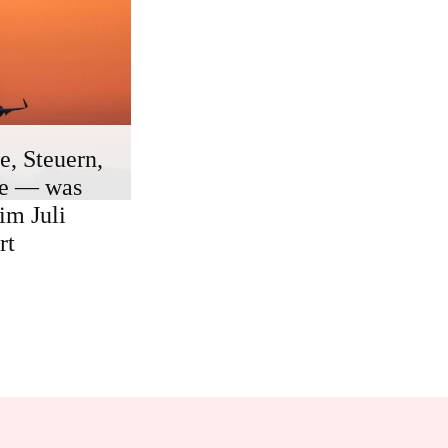
e, Steuern,
ge — was
 im Juli
rt