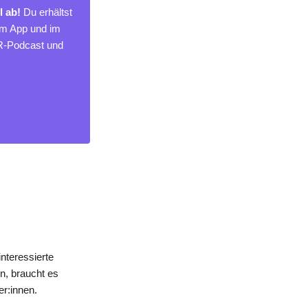
l ab!
Du erhältst
um App und im
MR-Podcast und
nteressierte
n, braucht es
er:innen.