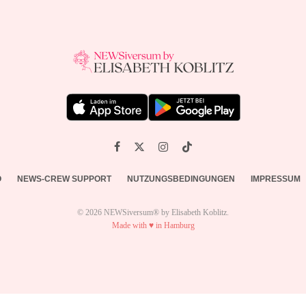
O
NEWS-CREW SUPPORT
NUTZUNGSBEDINGUNGEN
IMPRESSUM
© 2026 NEWSiversum® by Elisabeth Koblitz.
Made with ♥ in Hamburg